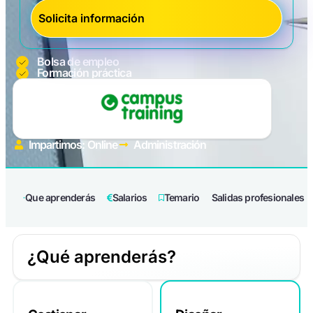
Bolsa de empleo
Formación práctica
Impartimos: Online
Administración
Que aprenderás
Salarios
Temario
Salidas profesionales
¿Qué aprenderás?