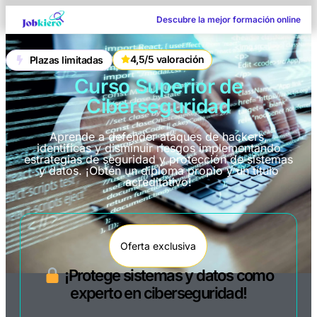
Descubre la mejor formación online
4,5/5 valoración
Plazas limitadas
Curso Superior de
Ciberseguridad
Aprende a defender ataques de hackers,
identificas y disminuir riesgos implementando
estrategias de seguridad y protección de sistemas
y datos. ¡Obtén un diploma propio y un título
acreditativo!
Oferta exclusiva
¡Protege sistemas y datos como
experto en ciberseguridad!