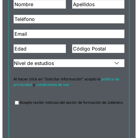
Al hacer click en "Solicitar Información" acepto la
política de
privacidad
y
condiciones de uso
.
Legal
Acepto recibir noticias del sector de formación de Jobkiero.