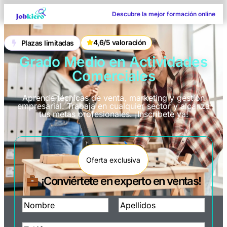
Descubre la mejor formación online
4,6/5 valoración
Plazas limitadas
Grado Medio en Actividades
Comerciales
Aprende técnicas de venta, marketing y gestión
empresarial. Trabaja en cualquier sector y alcanza
tus metas profesionales. ¡Inscríbete ya!
Oferta exclusiva
¡Conviértete en experto en ventas!