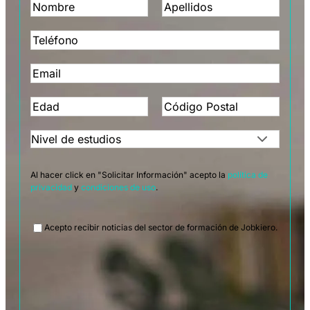
Al hacer click en "Solicitar Información" acepto la
política de
privacidad
y
condiciones de uso
.
Legal
Acepto recibir noticias del sector de formación de Jobkiero.