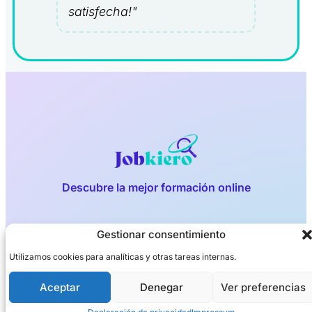
satisfecha!"
Descubre la mejor formación online
Gestionar consentimiento
Privacidad
Aviso legal
Política de cookies
Utilizamos cookies para analíticas y otras tareas internas.
Aceptar
Denegar
Ver preferencias