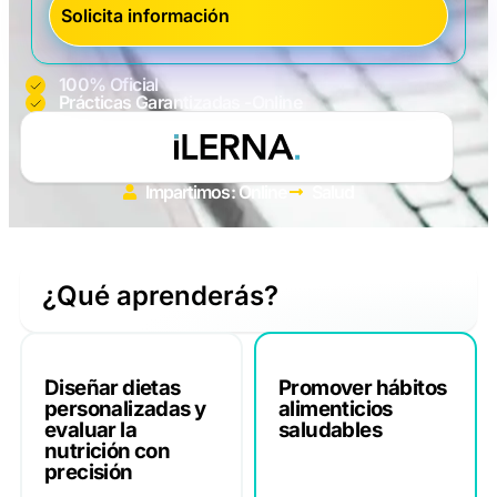
100% Oficial
Prácticas Garantizadas -Online
Impartimos: Online
Salud
¿Qué aprenderás?
Diseñar dietas
Promover hábitos
personalizadas y
alimenticios
evaluar la
saludables
nutrición con
precisión