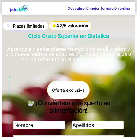
Descubre la mejor formación online
4.8/5 valoración
Plazas limitadas
Ciclo Grado Superior en Dietetica
Aprende a diseñar planes de nutrición equilibrados y
promueve hábitos saludables. Formación integral para
ser un referente en el sector de la salud.
Oferta exclusiva
¡Conviértete en experto en
alimentación!