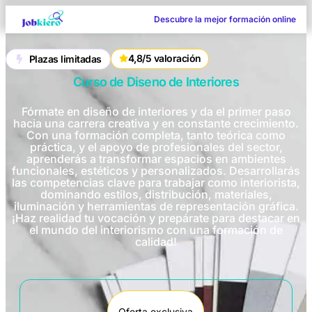
Descubre la mejor formación online
4,8/5 valoración
Plazas limitadas
Curso de Diseno de Interiores
Fórmate en diseño de interiores y da el primer paso
hacia una carrera creativa y en constante crecimiento.
Con una formación completa, tanto teórica como
práctica, y el apoyo de profesionales del sector,
aprenderás a transformar espacios en ambientes
funcionales, estéticos y personalizados. Desarrollarás
las competencias clave para trabajar como interiorista,
dominando estilos, distribución, materiales,
iluminación y herramientas de representación gráfica.
¡Haz realidad tu vocación y prepárate para destacar en
el mundo del interiorismo con una formación de
calidad!
Oferta exclusiva