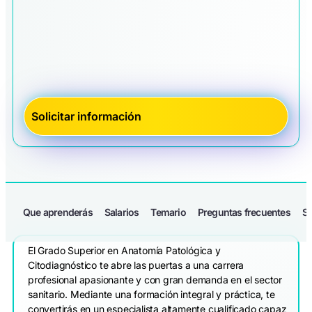
Que aprenderás
Salarios
Temario
Preguntas frecuentes
Sa
El Grado Superior en Anatomía Patológica y
Citodiagnóstico te abre las puertas a una carrera
profesional apasionante y con gran demanda en el sector
sanitario. Mediante una formación integral y práctica, te
convertirás en un especialista altamente cualificado capaz