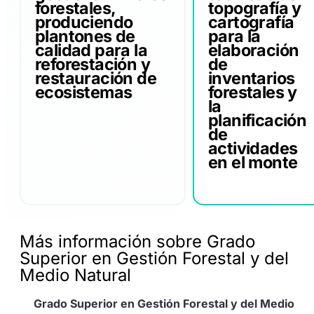
forestales,
topografía y
produciendo
cartografía
plantones de
para la
calidad para la
elaboración
reforestación y
de
restauración de
inventarios
ecosistemas
forestales y
la
planificación
de
actividades
en el monte
Más información sobre Grado
Superior en Gestión Forestal y del
Medio Natural
Grado Superior en Gestión Forestal y del Medio