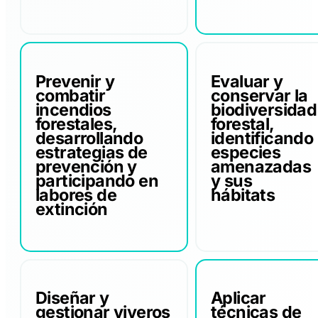
Prevenir y
Evaluar y
combatir
conservar la
incendios
biodiversidad
forestales,
forestal,
desarrollando
identificando
estrategias de
especies
prevención y
amenazadas
participando en
y sus
labores de
hábitats
extinción
Diseñar y
Aplicar
gestionar viveros
técnicas de