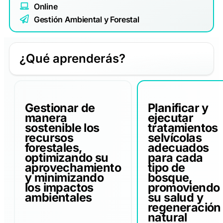
Online
Gestión Ambiental y Forestal
¿Qué aprenderás?
Gestionar de
Planificar y
manera
ejecutar
sostenible los
tratamientos
recursos
selvícolas
forestales,
adecuados
optimizando su
para cada
aprovechamiento
tipo de
y minimizando
bosque,
los impactos
promoviendo
ambientales
su salud y
regeneración
natural