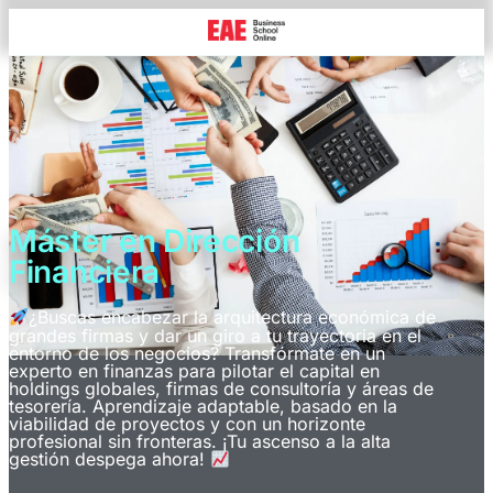
Máster en Dirección
Financiera
¿Buscas encabezar la arquitectura económica de
grandes firmas y dar un giro a tu trayectoria en el
entorno de los negocios? Transfórmate en un
experto en finanzas para pilotar el capital en
holdings globales, firmas de consultoría y áreas de
tesorería. Aprendizaje adaptable, basado en la
viabilidad de proyectos y con un horizonte
profesional sin fronteras. ¡Tu ascenso a la alta
gestión despega ahora!