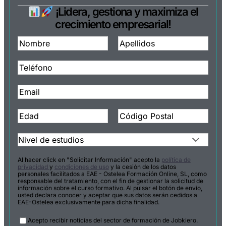
¡Lidera, gestiona y maximiza el
crecimiento empresarial!
Al hacer click en "Solicitar Información" acepto la
política de
privacidad
y
condiciones de uso
y la cesión de los datos
personales facilitados a EAE - Ostelea Formación Online, SL, como
responsable del tratamiento, con el fin de gestionar la solicitud de
información sobre el curso formativo. Al pulsar el botón de envío,
usted declara conocer y aceptar que sus datos serán cedidos a
EAE-Ostelea exclusivamente para dicha finalidad.
Legal
Acepto recibir noticias del sector de formación de Jobkiero.