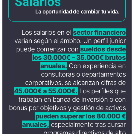
Salarios
La oportunidad de cambiar tu vida.
Los salarios en el
sector financiero
varían según el ámbito. Un perfil junior
puede comenzar con
sueldos desde
los 30.000€ – 35.000€ brutos
anuales.
Con experiencia en
consultoras o departamentos
corporativos, se alcanzan cifras de
45.000€ a 55.000€.
Los perfiles que
trabajan en banca de inversión o con
bonus por objetivos y gestión de activos
pueden superar los 80.000 €
anuales,
especialmente tras cursar
programas directivos de alto