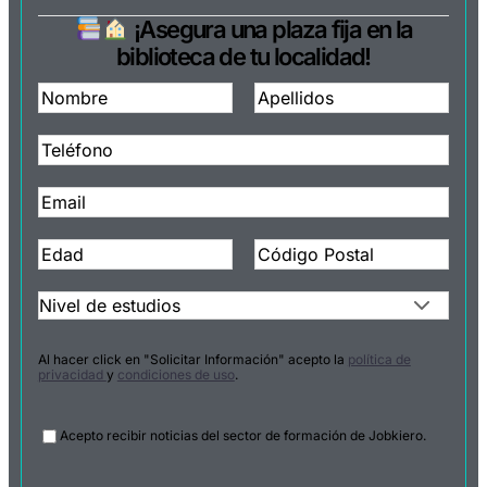
¡Asegura una plaza fija en la
biblioteca de tu localidad!
Al hacer click en "Solicitar Información" acepto la
política de
privacidad
y
condiciones de uso
.
Legal
Acepto recibir noticias del sector de formación de Jobkiero.