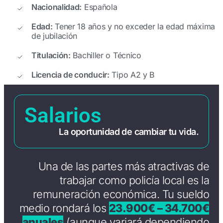
Nacionalidad:
Española
Edad:
Tener 18 años y no exceder la edad máxima
de jubilación
Titulación:
Bachiller o Técnico
Licencia de conducir:
Tipo A2 y B
Salarios
La oportunidad de cambiar tu vida.
Una de las partes más atractivas de
trabajar como policía local es la
remuneración económica. Tu sueldo
medio rondará los
23.900€ – 34.700€
anuales
(aunque variará dependiendo