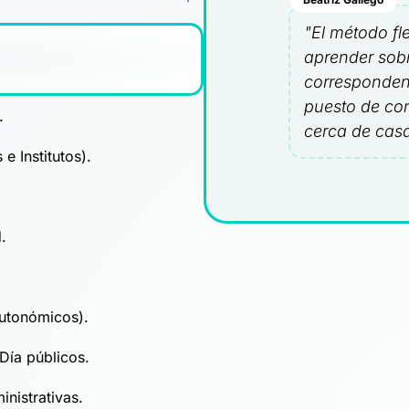
"El método fle
aprender sobr
corresponden
puesto de con
.
cerca de cas
e Institutos).
.
utonómicos).
Día públicos.
inistrativas.