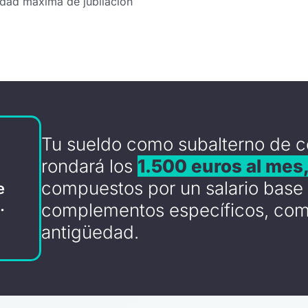
edad máxima de jubilación
Tu sueldo como subalterno de c
rondará los
1.500 euros al mes
compuestos por un salario base 
e
.
complementos específicos, como
antigüedad.