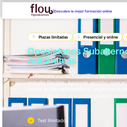
|
Descubre la mejor formación online
Plazas limitadas
Presencial y online
Oposiciones Subalter
Autónomas
Fórmate como Subalterno de Comuni
estudio flexible. Aprende gestión operati
sedes gubernamentales y organismos ofi
plaza estable en el servicio público aut
Test Ilimitados