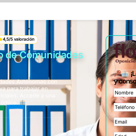
4,5/5 valoración
no de Comunidades
¡L
y consol
dades Autónomas con
va para trabajar en
ciales. Accede a una
onómico.