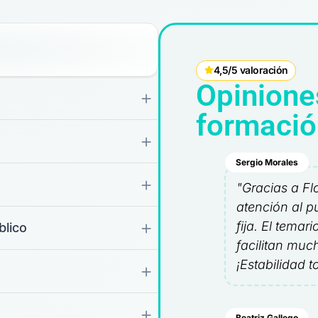
4,5/5 valoración
Opinione
formació
Sergio Morales
"Gracias a Fl
atención al p
fija. El temar
blico
facilitan much
¡Estabilidad to
Beatriz Gallego