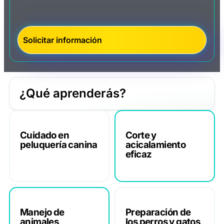
¿Qué aprenderás?
Cuidado en
Corte y
peluquería canina
acicalamiento
eficaz
Manejo de
Preparación de
animales
los perros y gatos